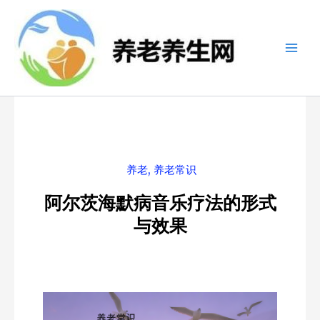
跳
至
内
容
养老
,
养老常识
阿尔茨海默病音乐疗法的形式
与效果