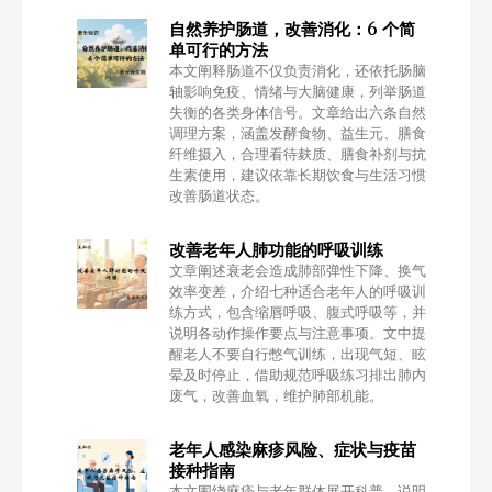
自然养护肠道，改善消化：6 个简
单可行的方法
本文阐释肠道不仅负责消化，还依托肠脑
轴影响免疫、情绪与大脑健康，列举肠道
失衡的各类身体信号。文章给出六条自然
调理方案，涵盖发酵食物、益生元、膳食
纤维摄入，合理看待麸质、膳食补剂与抗
生素使用，建议依靠长期饮食与生活习惯
改善肠道状态。
改善老年人肺功能的呼吸训练
文章阐述衰老会造成肺部弹性下降、换气
效率变差，介绍七种适合老年人的呼吸训
练方式，包含缩唇呼吸、腹式呼吸等，并
说明各动作操作要点与注意事项。文中提
醒老人不要自行憋气训练，出现气短、眩
晕及时停止，借助规范呼吸练习排出肺内
废气，改善血氧，维护肺部机能。
老年人感染麻疹风险、症状与疫苗
接种指南
本文围绕麻疹与老年群体展开科普，说明