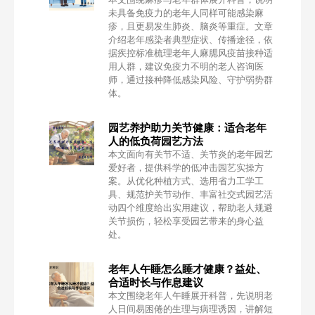
未具备免疫力的老年人同样可能感染麻
疹，且更易发生肺炎、脑炎等重症。文章
介绍老年感染者典型症状、传播途径，依
据疾控标准梳理老年人麻腮风疫苗接种适
用人群，建议免疫力不明的老人咨询医
师，通过接种降低感染风险、守护弱势群
体。
园艺养护助力关节健康：适合老年
人的低负荷园艺方法
本文面向有关节不适、关节炎的老年园艺
爱好者，提供科学的低冲击园艺实操方
案。从优化种植方式、选用省力工学工
具、规范护关节动作、丰富社交式园艺活
动四个维度给出实用建议，帮助老人规避
关节损伤，轻松享受园艺带来的身心益
处。
老年人午睡怎么睡才健康？益处、
合适时长与作息建议
本文围绕老年人午睡展开科普，先说明老
人日间易困倦的生理与病理诱因，讲解短