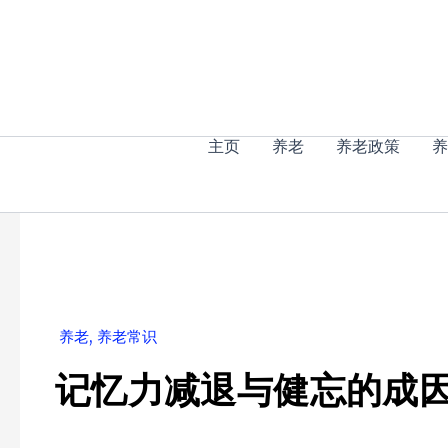
跳
至
内
容
主页
养老
养老政策
养
养老
,
养老常识
记忆力减退与健忘的成