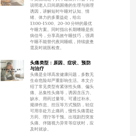
说明老人日间易困倦的生理与病理
诱因，讲解短时午睡对认知、情
绪、体力的多重益处，给出
13:00-15:00、20-30 分钟的最优
午睡方案。同时指出长期嗜睡是疾
病信号，分享高效午睡技巧，强调
午睡不能替代夜间睡眠，持续疲惫
需及时就医检查。
头痛类型：原因、症状、预防
与治疗
头痛是全球高发健康问题，多数无
生命危险却严重影响生活。本文介
绍了常见类型有紧张性头痛、偏头
痛、丛集性头痛等，诱因含压力、
缺水、用药过量等。可通过补水、
规律作息、控压等方式预防，轻症
可用非处方止痛药，慢性头痛需处
方药、理疗等干预。出现剧烈突发
头痛、伴随视力异常等症状时，应
及时就诊。