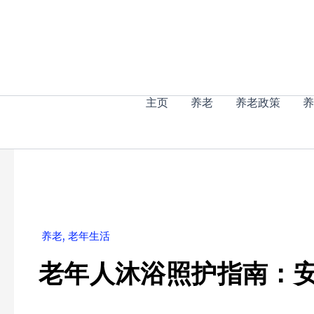
跳
至
内
容
主页
养老
养老政策
养
养老
,
老年生活
老年人沐浴照护指南：