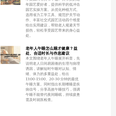
年园艺爱好者，提供科学的低冲击
园艺实操方案。从优化种植方式、
选用省力工学工具、规范护关节动
作、丰富社交式园艺活动四个维度
给出实用建议，帮助老人规避关节
损伤，轻松享受园艺带来的身心益
处。
老年人午睡怎么睡才健康？益
处、合适时长与作息建议
本文围绕老年人午睡展开科普，先
说明老人日间易困倦的生理与病理
诱因，讲解短时午睡对认知、情
绪、体力的多重益处，给出
13:00-15:00、20-30 分钟的最优
午睡方案。同时指出长期嗜睡是疾
病信号，分享高效午睡技巧，强调
午睡不能替代夜间睡眠，持续疲惫
需及时就医检查。