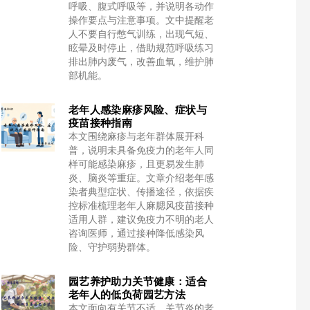
呼吸、腹式呼吸等，并说明各动作
操作要点与注意事项。文中提醒老
人不要自行憋气训练，出现气短、
眩晕及时停止，借助规范呼吸练习
排出肺内废气，改善血氧，维护肺
部机能。
老年人感染麻疹风险、症状与
疫苗接种指南
本文围绕麻疹与老年群体展开科
普，说明未具备免疫力的老年人同
样可能感染麻疹，且更易发生肺
炎、脑炎等重症。文章介绍老年感
染者典型症状、传播途径，依据疾
控标准梳理老年人麻腮风疫苗接种
适用人群，建议免疫力不明的老人
咨询医师，通过接种降低感染风
险、守护弱势群体。
园艺养护助力关节健康：适合
老年人的低负荷园艺方法
本文面向有关节不适、关节炎的老