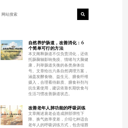
earch
自然养护肠道，改善消化：6
个简单可行的方法
本文阐释肠道不仅负责消化，还依
托肠脑轴影响免疫、情绪与大脑健
康，列举肠道失衡的各类身体信
号。文章给出六条自然调理方案，
涵盖发酵食物、益生元、膳食纤维
摄入，合理看待麸质、膳食补剂与
抗生素使用，建议依靠长期饮食与
生活习惯改善肠道状态。
改善老年人肺功能的呼吸训练
文章阐述衰老会造成肺部弹性下
降、换气效率变差，介绍七种适合
老年人的呼吸训练方式，包含缩唇