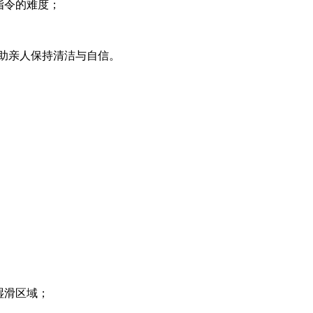
指令的难度；
助亲人保持清洁与自信。
；
湿滑区域；