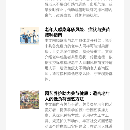
醒老人不要自行憋气训练，出现气短、眩
晕及时停止，借助规范呼吸练习排出肺内
废气，改善血氧，维护肺部机能。
老年人感染麻疹风险、症状与疫苗
接种指南
本文围绕麻疹与老年群体展开科普，说明
未具备免疫力的老年人同样可能感染麻
疹，且更易发生肺炎、脑炎等重症。文章
介绍老年感染者典型症状、传播途径，依
据疾控标准梳理老年人麻腮风疫苗接种适
用人群，建议免疫力不明的老人咨询医
师，通过接种降低感染风险、守护弱势群
体。
园艺养护助力关节健康：适合老年
人的低负荷园艺方法
本文面向有关节不适、关节炎的老年园艺
爱好者，提供科学的低冲击园艺实操方
案。从优化种植方式、选用省力工学工
具、规范护关节动作、丰富社交式园艺活
动四个维度给出实用建议，帮助老人规避