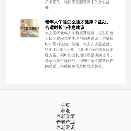
关节损伤，轻松享受园艺带来的身心益
处。
老年人午睡怎么睡才健康？益处、
合适时长与作息建议
本文围绕老年人午睡展开科普，先说明老
人日间易困倦的生理与病理诱因，讲解短
时午睡对认知、情绪、体力的多重益处，
给出 13:00-15:00、20-30 分钟的最优午
睡方案。同时指出长期嗜睡是疾病信号，
分享高效午睡技巧，强调午睡不能替代夜
间睡眠，持续疲惫需及时就医检查。
主页
养老
养老政策
养老产业
养老常识