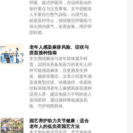
呼吸、腹式呼吸等，并说明各动作
操作要点与注意事项。文中提醒老
人不要自行憋气训练，出现气短、
眩晕及时停止，借助规范呼吸练习
排出肺内废气，改善血氧，维护肺
部机能。
老年人感染麻疹风险、症状与
疫苗接种指南
本文围绕麻疹与老年群体展开科
普，说明未具备免疫力的老年人同
样可能感染麻疹，且更易发生肺
炎、脑炎等重症。文章介绍老年感
染者典型症状、传播途径，依据疾
控标准梳理老年人麻腮风疫苗接种
适用人群，建议免疫力不明的老人
咨询医师，通过接种降低感染风
险、守护弱势群体。
园艺养护助力关节健康：适合
老年人的低负荷园艺方法
本文面向有关节不适、关节炎的老