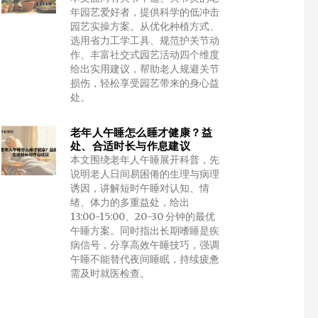
年园艺爱好者，提供科学的低冲击
园艺实操方案。从优化种植方式、
选用省力工学工具、规范护关节动
作、丰富社交式园艺活动四个维度
给出实用建议，帮助老人规避关节
损伤，轻松享受园艺带来的身心益
处。
老年人午睡怎么睡才健康？益
处、合适时长与作息建议
本文围绕老年人午睡展开科普，先
说明老人日间易困倦的生理与病理
诱因，讲解短时午睡对认知、情
绪、体力的多重益处，给出
13:00-15:00、20-30 分钟的最优
午睡方案。同时指出长期嗜睡是疾
病信号，分享高效午睡技巧，强调
午睡不能替代夜间睡眠，持续疲惫
需及时就医检查。