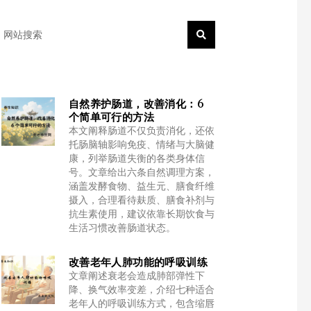
earch
自然养护肠道，改善消化：6
个简单可行的方法
本文阐释肠道不仅负责消化，还依
托肠脑轴影响免疫、情绪与大脑健
康，列举肠道失衡的各类身体信
号。文章给出六条自然调理方案，
涵盖发酵食物、益生元、膳食纤维
摄入，合理看待麸质、膳食补剂与
抗生素使用，建议依靠长期饮食与
生活习惯改善肠道状态。
改善老年人肺功能的呼吸训练
文章阐述衰老会造成肺部弹性下
降、换气效率变差，介绍七种适合
老年人的呼吸训练方式，包含缩唇