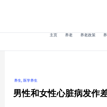
跳
至
内
容
主页
养老
养老政策
养
养生
,
医学养生
男性和女性心脏病发作