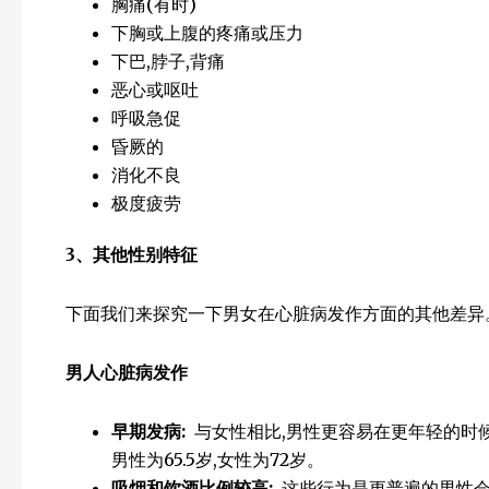
胸痛(有时)
下胸或上腹的疼痛或压力
下巴,脖子,背痛
恶心或呕吐
呼吸急促
昏厥的
消化不良
极度疲劳
3
、其他性别特征
下面我们来探究一下男女在心脏病发作方面的其他差异
男人
心脏病发作
早期发病:
与女性相比,男性更容易在更年轻的时
男性为65.5岁,女性为72岁。
吸烟和饮酒比例较高:
这些行为是更普遍的男性会