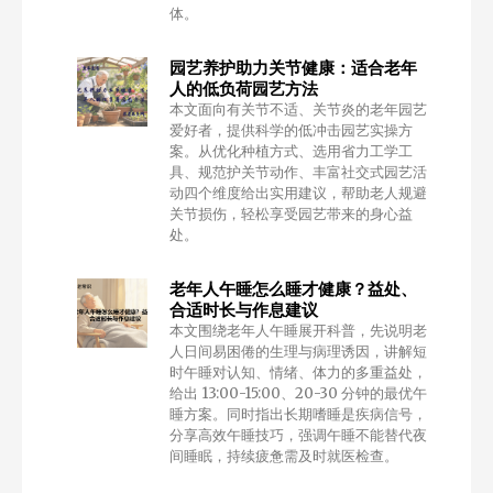
体。
园艺养护助力关节健康：适合老年
人的低负荷园艺方法
本文面向有关节不适、关节炎的老年园艺
爱好者，提供科学的低冲击园艺实操方
案。从优化种植方式、选用省力工学工
具、规范护关节动作、丰富社交式园艺活
动四个维度给出实用建议，帮助老人规避
关节损伤，轻松享受园艺带来的身心益
处。
老年人午睡怎么睡才健康？益处、
合适时长与作息建议
本文围绕老年人午睡展开科普，先说明老
人日间易困倦的生理与病理诱因，讲解短
时午睡对认知、情绪、体力的多重益处，
给出 13:00-15:00、20-30 分钟的最优午
睡方案。同时指出长期嗜睡是疾病信号，
分享高效午睡技巧，强调午睡不能替代夜
间睡眠，持续疲惫需及时就医检查。