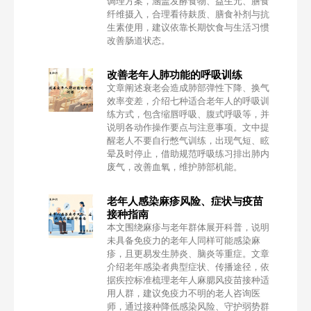
调理方案，涵盖发酵食物、益生元、膳食
纤维摄入，合理看待麸质、膳食补剂与抗
生素使用，建议依靠长期饮食与生活习惯
改善肠道状态。
改善老年人肺功能的呼吸训练
文章阐述衰老会造成肺部弹性下降、换气
效率变差，介绍七种适合老年人的呼吸训
练方式，包含缩唇呼吸、腹式呼吸等，并
说明各动作操作要点与注意事项。文中提
醒老人不要自行憋气训练，出现气短、眩
晕及时停止，借助规范呼吸练习排出肺内
废气，改善血氧，维护肺部机能。
老年人感染麻疹风险、症状与疫苗
接种指南
本文围绕麻疹与老年群体展开科普，说明
未具备免疫力的老年人同样可能感染麻
疹，且更易发生肺炎、脑炎等重症。文章
介绍老年感染者典型症状、传播途径，依
据疾控标准梳理老年人麻腮风疫苗接种适
用人群，建议免疫力不明的老人咨询医
师，通过接种降低感染风险、守护弱势群