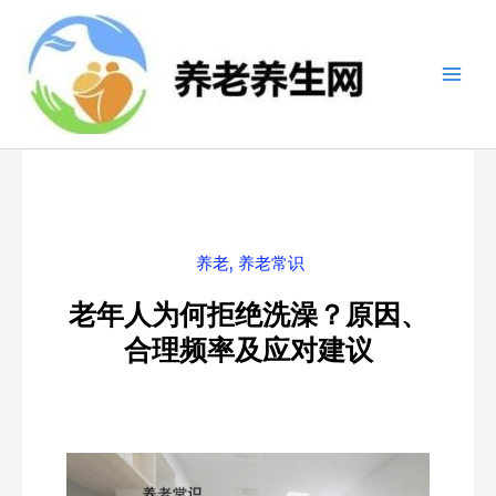
跳
至
内
容
养老
,
养老常识
老年人为何拒绝洗澡？原因、
合理频率及应对建议