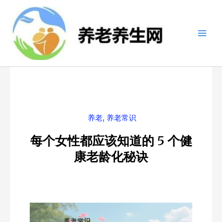
跳
至
内
容
养老
,
养老常识
每个女性都应该知道的 5 个健
康老龄化秘诀