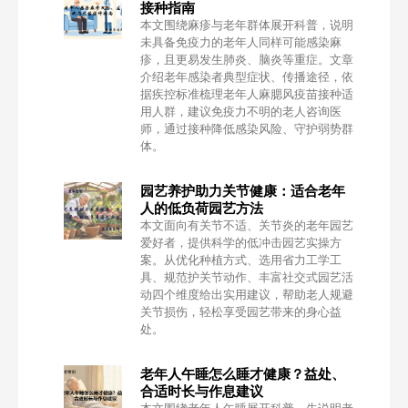
接种指南
本文围绕麻疹与老年群体展开科普，说明
未具备免疫力的老年人同样可能感染麻
疹，且更易发生肺炎、脑炎等重症。文章
介绍老年感染者典型症状、传播途径，依
据疾控标准梳理老年人麻腮风疫苗接种适
用人群，建议免疫力不明的老人咨询医
师，通过接种降低感染风险、守护弱势群
体。
园艺养护助力关节健康：适合老年
人的低负荷园艺方法
本文面向有关节不适、关节炎的老年园艺
爱好者，提供科学的低冲击园艺实操方
案。从优化种植方式、选用省力工学工
具、规范护关节动作、丰富社交式园艺活
动四个维度给出实用建议，帮助老人规避
关节损伤，轻松享受园艺带来的身心益
处。
老年人午睡怎么睡才健康？益处、
合适时长与作息建议