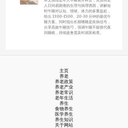
本文围绕老年人午睡展开科普，先说明老
人日间易困倦的生理与病理诱因，讲解短
时午睡对认知、情绪、体力的多重益处，
给出 13:00-15:00、20-30 分钟的最优午
睡方案。同时指出长期嗜睡是疾病信号，
分享高效午睡技巧，强调午睡不能替代夜
间睡眠，持续疲惫需及时就医检查。
主页
养老
养老政策
养老产业
养老常识
老年生活
养生
食物养生
医学养生
养生知识
关于网站