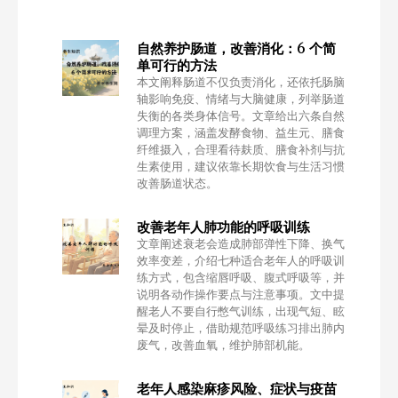
自然养护肠道，改善消化：6 个简
单可行的方法
本文阐释肠道不仅负责消化，还依托肠脑
轴影响免疫、情绪与大脑健康，列举肠道
失衡的各类身体信号。文章给出六条自然
调理方案，涵盖发酵食物、益生元、膳食
纤维摄入，合理看待麸质、膳食补剂与抗
生素使用，建议依靠长期饮食与生活习惯
改善肠道状态。
改善老年人肺功能的呼吸训练
文章阐述衰老会造成肺部弹性下降、换气
效率变差，介绍七种适合老年人的呼吸训
练方式，包含缩唇呼吸、腹式呼吸等，并
说明各动作操作要点与注意事项。文中提
醒老人不要自行憋气训练，出现气短、眩
晕及时停止，借助规范呼吸练习排出肺内
废气，改善血氧，维护肺部机能。
老年人感染麻疹风险、症状与疫苗