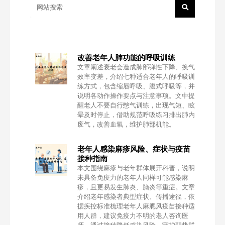
改善老年人肺功能的呼吸训练
文章阐述衰老会造成肺部弹性下降、换气
效率变差，介绍七种适合老年人的呼吸训
练方式，包含缩唇呼吸、腹式呼吸等，并
说明各动作操作要点与注意事项。文中提
醒老人不要自行憋气训练，出现气短、眩
晕及时停止，借助规范呼吸练习排出肺内
废气，改善血氧，维护肺部机能。
老年人感染麻疹风险、症状与疫苗
接种指南
本文围绕麻疹与老年群体展开科普，说明
未具备免疫力的老年人同样可能感染麻
疹，且更易发生肺炎、脑炎等重症。文章
介绍老年感染者典型症状、传播途径，依
据疾控标准梳理老年人麻腮风疫苗接种适
用人群，建议免疫力不明的老人咨询医