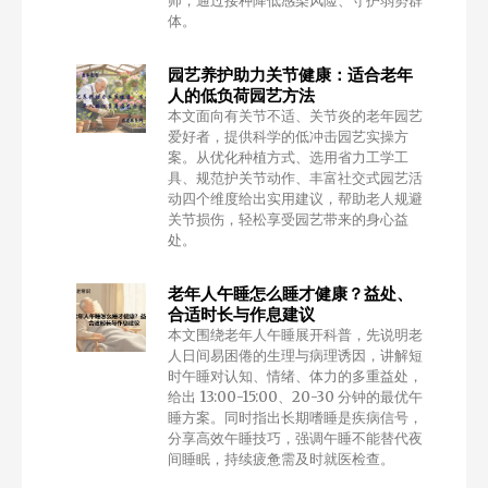
师，通过接种降低感染风险、守护弱势群
体。
园艺养护助力关节健康：适合老年
人的低负荷园艺方法
本文面向有关节不适、关节炎的老年园艺
爱好者，提供科学的低冲击园艺实操方
案。从优化种植方式、选用省力工学工
具、规范护关节动作、丰富社交式园艺活
动四个维度给出实用建议，帮助老人规避
关节损伤，轻松享受园艺带来的身心益
处。
老年人午睡怎么睡才健康？益处、
合适时长与作息建议
本文围绕老年人午睡展开科普，先说明老
人日间易困倦的生理与病理诱因，讲解短
时午睡对认知、情绪、体力的多重益处，
给出 13:00-15:00、20-30 分钟的最优午
睡方案。同时指出长期嗜睡是疾病信号，
分享高效午睡技巧，强调午睡不能替代夜
间睡眠，持续疲惫需及时就医检查。