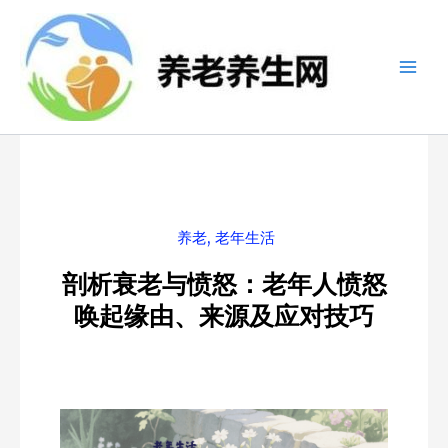
跳
至
内
容
养老
,
老年生活
剖析衰老与愤怒：老年人愤怒
唤起缘由、来源及应对技巧