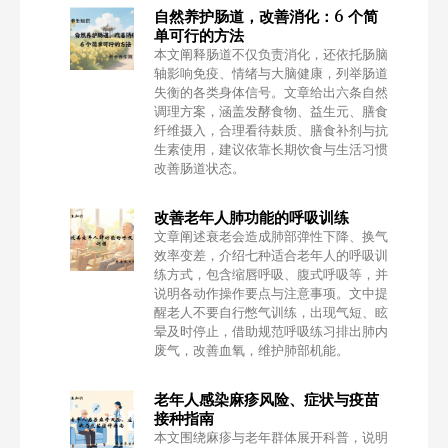
自然养护肠道，改善消化：6 个简
单可行的方法
本文阐释肠道不仅负责消化，还依托肠脑
轴影响免疫、情绪与大脑健康，列举肠道
失衡的各类身体信号。文章给出六条自然
调理方案，涵盖发酵食物、益生元、膳食
纤维摄入，合理看待麸质、膳食补剂与抗
生素使用，建议依靠长期饮食与生活习惯
改善肠道状态。
改善老年人肺功能的呼吸训练
文章阐述衰老会造成肺部弹性下降、换气
效率变差，介绍七种适合老年人的呼吸训
练方式，包含缩唇呼吸、腹式呼吸等，并
说明各动作操作要点与注意事项。文中提
醒老人不要自行憋气训练，出现气短、眩
晕及时停止，借助规范呼吸练习排出肺内
废气，改善血氧，维护肺部机能。
老年人感染麻疹风险、症状与疫苗
接种指南
本文围绕麻疹与老年群体展开科普，说明