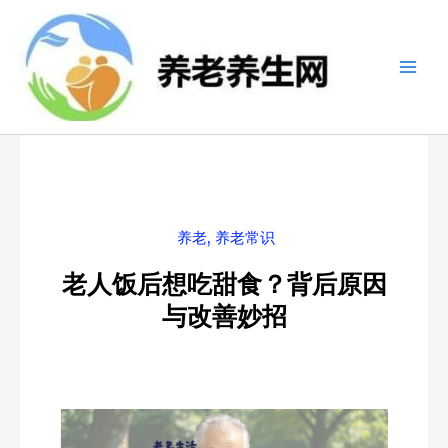
跳
至
内
容
养老
,
养老常识
老人饭后想吃甜食？背后原因
与改善妙招