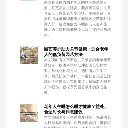
未具备免疫力的老年人同样可能感染麻
疹，且更易发生肺炎、脑炎等重症。文章
介绍老年感染者典型症状、传播途径，依
据疾控标准梳理老年人麻腮风疫苗接种适
用人群，建议免疫力不明的老人咨询医
师，通过接种降低感染风险、守护弱势群
体。
园艺养护助力关节健康：适合老年
人的低负荷园艺方法
本文面向有关节不适、关节炎的老年园艺
爱好者，提供科学的低冲击园艺实操方
案。从优化种植方式、选用省力工学工
具、规范护关节动作、丰富社交式园艺活
动四个维度给出实用建议，帮助老人规避
关节损伤，轻松享受园艺带来的身心益
处。
老年人午睡怎么睡才健康？益处、
合适时长与作息建议
本文围绕老年人午睡展开科普，先说明老
人日间易困倦的生理与病理诱因，讲解短