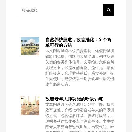
自然养护肠道，改善消化：6 个简
单可行的方法
本文阐释肠道不仅负责消化，还依托肠脑
轴影响免疫、情绪与大脑健康，列举肠道
失衡的各类身体信号。文章给出六条自然
调理方案，涵盖发酵食物、益生元、膳食
纤维摄入，合理看待麸质、膳食补剂与抗
生素使用，建议依靠长期饮食与生活习惯
改善肠道状态。
改善老年人肺功能的呼吸训练
文章阐述衰老会造成肺部弹性下降、换气
效率变差，介绍七种适合老年人的呼吸训
练方式，包含缩唇呼吸、腹式呼吸等，并
说明各动作操作要点与注意事项。文中提
醒老人不要自行憋气训练，出现气短、眩