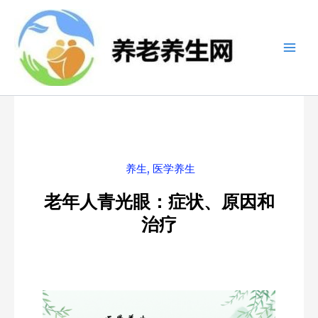
跳
至
内
容
养生
,
医学养生
老年人青光眼：症状、原因和
治疗