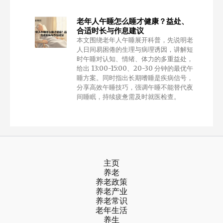
老年人午睡怎么睡才健康？益处、
合适时长与作息建议
本文围绕老年人午睡展开科普，先说明老
人日间易困倦的生理与病理诱因，讲解短
时午睡对认知、情绪、体力的多重益处，
给出 13:00-15:00、20-30 分钟的最优午
睡方案。同时指出长期嗜睡是疾病信号，
分享高效午睡技巧，强调午睡不能替代夜
间睡眠，持续疲惫需及时就医检查。
主页
养老
养老政策
养老产业
养老常识
老年生活
养生