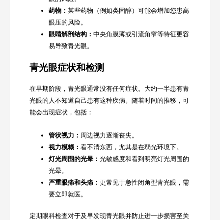
药物：
某些药物（例如类固醇）可能会增加您患高
眼压的风险。
眼睛解剖结构：
中央角膜薄或引流角窄等特征更容
易导致青光眼。
青光眼症状和检测
在早期阶段，青光眼通常没有任何症状。大约一半患有青
光眼的人不知道自己患有这种疾病。随着时间的推移，可
能会出现症状，包括：
管状视力：
周边视力逐渐丧失。
视力模糊：
看不清东西，尤其是在弱光环境下。
灯光周围的光晕：
光敏感度和看到明亮灯光周围的
光晕。
严重眼痛和头痛：
更常见于急性闭角型青光眼，需
要立即就医。
定期眼科检查对于及早发现青光眼并防止进一步损害至关