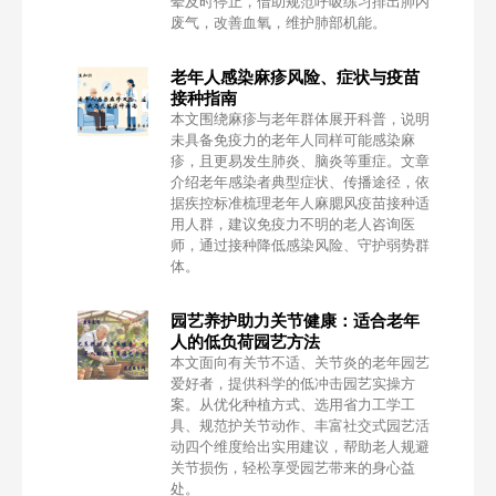
晕及时停止，借助规范呼吸练习排出肺内
废气，改善血氧，维护肺部机能。
老年人感染麻疹风险、症状与疫苗
接种指南
本文围绕麻疹与老年群体展开科普，说明
未具备免疫力的老年人同样可能感染麻
疹，且更易发生肺炎、脑炎等重症。文章
介绍老年感染者典型症状、传播途径，依
据疾控标准梳理老年人麻腮风疫苗接种适
用人群，建议免疫力不明的老人咨询医
师，通过接种降低感染风险、守护弱势群
体。
园艺养护助力关节健康：适合老年
人的低负荷园艺方法
本文面向有关节不适、关节炎的老年园艺
爱好者，提供科学的低冲击园艺实操方
案。从优化种植方式、选用省力工学工
具、规范护关节动作、丰富社交式园艺活
动四个维度给出实用建议，帮助老人规避
关节损伤，轻松享受园艺带来的身心益
处。