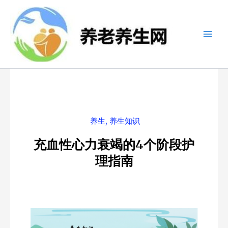
跳
至
内
容
养生
,
养生知识
充血性心力衰竭的4个阶段护
理指南