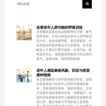
改善老年人肺功能的呼吸训练
文章阐述衰老会造成肺部弹性下降、换气
效率变差，介绍七种适合老年人的呼吸训
练方式，包含缩唇呼吸、腹式呼吸等，并
说明各动作操作要点与注意事项。文中提
醒老人不要自行憋气训练，出现气短、眩
晕及时停止，借助规范呼吸练习排出肺内
废气，改善血氧，维护肺部机能。
老年人感染麻疹风险、症状与疫苗
接种指南
本文围绕麻疹与老年群体展开科普，说明
未具备免疫力的老年人同样可能感染麻
疹，且更易发生肺炎、脑炎等重症。文章
介绍老年感染者典型症状、传播途径，依
据疾控标准梳理老年人麻腮风疫苗接种适
用人群，建议免疫力不明的老人咨询医