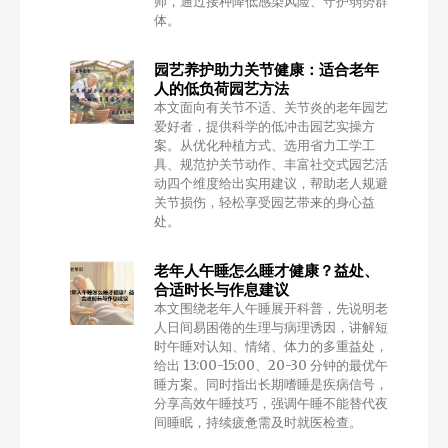
师，通过接种降低感染风险、守护弱势群
体。
园艺养护助力关节健康：适合老年
人的低负荷园艺方法
本文面向有关节不适、关节炎的老年园艺
爱好者，提供科学的低冲击园艺实操方
案。从优化种植方式、选用省力工学工
具、规范护关节动作、丰富社交式园艺活
动四个维度给出实用建议，帮助老人规避
关节损伤，轻松享受园艺带来的身心益
处。
老年人午睡怎么睡才健康？益处、
合适时长与作息建议
本文围绕老年人午睡展开科普，先说明老
人日间易困倦的生理与病理诱因，讲解短
时午睡对认知、情绪、体力的多重益处，
给出 13:00-15:00、20-30 分钟的最优午
睡方案。同时指出长期嗜睡是疾病信号，
分享高效午睡技巧，强调午睡不能替代夜
间睡眠，持续疲惫需及时就医检查。