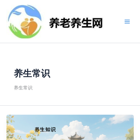
跳
至
内
容
养生常识
养生常识