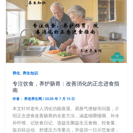
,
养生
养生知识
专注饮食，养护肠胃：改善消化的正念进食指
南
作者：
养老养生网
/
2026 年 7 月 15 日
本文针对老年人消化功能衰退、易胀气便秘等问题，介
绍正念进食改善肠胃的全套方法，涵盖细嚼慢咽、补水
补纤维、记饮食日记、选益生菌益生元食物、控食量、
饭后轻运动、舒缓压力等要点，并提供一日示范食谱；