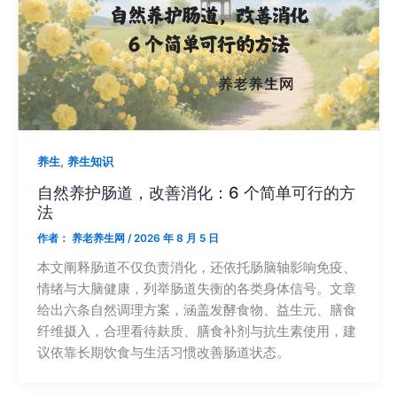
,
养生
养生知识
自然养护肠道，改善消化：6 个简单可行的方
法
作者：
养老养生网
/
2026 年 8 月 5 日
本文阐释肠道不仅负责消化，还依托肠脑轴影响免疫、
情绪与大脑健康，列举肠道失衡的各类身体信号。文章
给出六条自然调理方案，涵盖发酵食物、益生元、膳食
纤维摄入，合理看待麸质、膳食补剂与抗生素使用，建
议依靠长期饮食与生活习惯改善肠道状态。