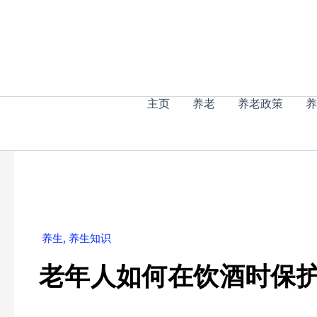
跳
至
内
容
主页
养老
养老政策
养
养生
,
养生知识
老年人如何在饮酒时保