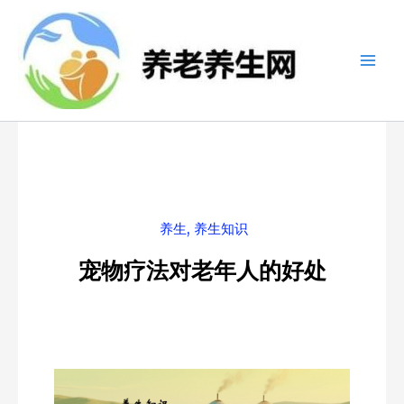
跳
至
内
容
养生
,
养生知识
宠物疗法对老年人的好处