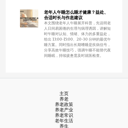
老年人午睡怎么睡才健康？益处、
合适时长与作息建议
本文围绕老年人午睡展开科普，先说明老
人日间易困倦的生理与病理诱因，讲解短
时午睡对认知、情绪、体力的多重益处，
给出 13:00-15:00、20-30 分钟的最优午
睡方案。同时指出长期嗜睡是疾病信号，
分享高效午睡技巧，强调午睡不能替代夜
间睡眠，持续疲惫需及时就医检查。
主页
养老
养老政策
养老产业
养老常识
老年生活
养生