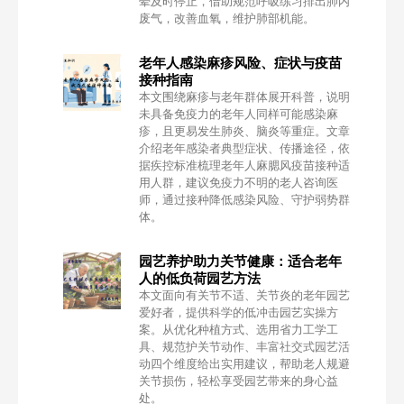
晕及时停止，借助规范呼吸练习排出肺内
废气，改善血氧，维护肺部机能。
老年人感染麻疹风险、症状与疫苗
接种指南
本文围绕麻疹与老年群体展开科普，说明
未具备免疫力的老年人同样可能感染麻
疹，且更易发生肺炎、脑炎等重症。文章
介绍老年感染者典型症状、传播途径，依
据疾控标准梳理老年人麻腮风疫苗接种适
用人群，建议免疫力不明的老人咨询医
师，通过接种降低感染风险、守护弱势群
体。
园艺养护助力关节健康：适合老年
人的低负荷园艺方法
本文面向有关节不适、关节炎的老年园艺
爱好者，提供科学的低冲击园艺实操方
案。从优化种植方式、选用省力工学工
具、规范护关节动作、丰富社交式园艺活
动四个维度给出实用建议，帮助老人规避
关节损伤，轻松享受园艺带来的身心益
处。