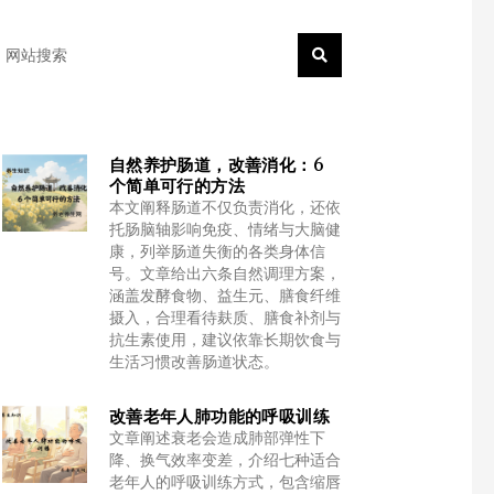
earch
自然养护肠道，改善消化：6
个简单可行的方法
本文阐释肠道不仅负责消化，还依
托肠脑轴影响免疫、情绪与大脑健
康，列举肠道失衡的各类身体信
号。文章给出六条自然调理方案，
涵盖发酵食物、益生元、膳食纤维
摄入，合理看待麸质、膳食补剂与
抗生素使用，建议依靠长期饮食与
生活习惯改善肠道状态。
改善老年人肺功能的呼吸训练
文章阐述衰老会造成肺部弹性下
降、换气效率变差，介绍七种适合
老年人的呼吸训练方式，包含缩唇