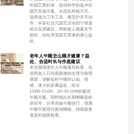
年园艺爱好者，提供科学的低冲击
园艺实操方案。从优化种植方式、
选用省力工学工具、规范护关节动
作、丰富社交式园艺活动四个维度
给出实用建议，帮助老人规避关节
损伤，轻松享受园艺带来的身心益
处。
老年人午睡怎么睡才健康？益
处、合适时长与作息建议
本文围绕老年人午睡展开科普，先
说明老人日间易困倦的生理与病理
诱因，讲解短时午睡对认知、情
绪、体力的多重益处，给出
13:00-15:00、20-30 分钟的最优
午睡方案。同时指出长期嗜睡是疾
病信号，分享高效午睡技巧，强调
午睡不能替代夜间睡眠，持续疲惫
需及时就医检查。