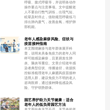
呼吸、腹式呼吸等，并说明各动作
操作要点与注意事项。文中提醒老
人不要自行憋气训练，出现气短、
眩晕及时停止，借助规范呼吸练习
排出肺内废气，改善血氧，维护肺
部机能。
老年人感染麻疹风险、症状与
疫苗接种指南
本文围绕麻疹与老年群体展开科
普，说明未具备免疫力的老年人同
样可能感染麻疹，且更易发生肺
炎、脑炎等重症。文章介绍老年感
染者典型症状、传播途径，依据疾
控标准梳理老年人麻腮风疫苗接种
适用人群，建议免疫力不明的老人
咨询医师，通过接种降低感染风
险、守护弱势群体。
园艺养护助力关节健康：适合
老年人的低负荷园艺方法
本文面向有关节不适、关节炎的老