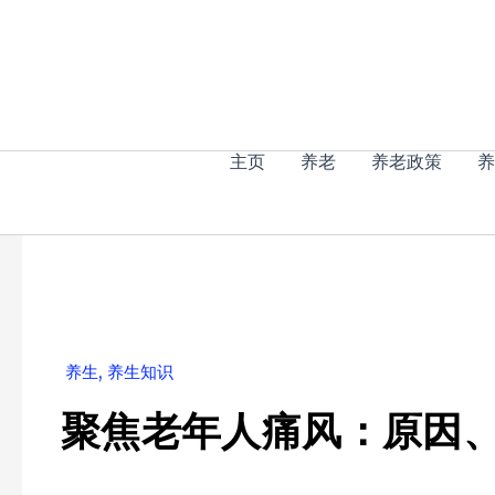
跳
至
内
容
主页
养老
养老政策
养
养生
,
养生知识
聚焦老年人痛风：原因