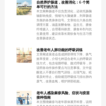
自然养护肠道，改善消化：6 个简
单可行的方法
本文阐释肠道不仅负责消化，还依托肠脑
轴影响免疫、情绪与大脑健康，列举肠道
失衡的各类身体信号。文章给出六条自然
调理方案，涵盖发酵食物、益生元、膳食
纤维摄入，合理看待麸质、膳食补剂与抗
生素使用，建议依靠长期饮食与生活习惯
改善肠道状态。
改善老年人肺功能的呼吸训练
文章阐述衰老会造成肺部弹性下降、换气
效率变差，介绍七种适合老年人的呼吸训
练方式，包含缩唇呼吸、腹式呼吸等，并
说明各动作操作要点与注意事项。文中提
醒老人不要自行憋气训练，出现气短、眩
晕及时停止，借助规范呼吸练习排出肺内
废气，改善血氧，维护肺部机能。
老年人感染麻疹风险、症状与疫苗
接种指南
本文围绕麻疹与老年群体展开科普，说明