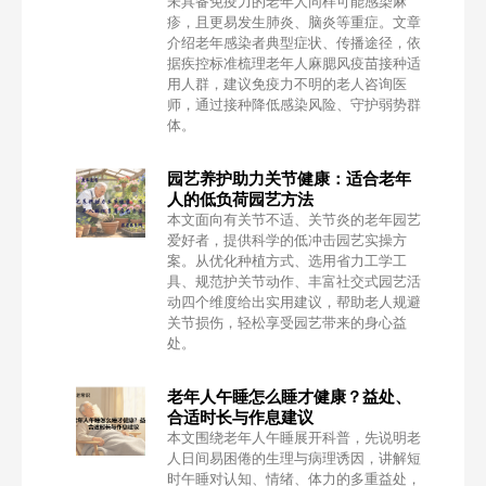
未具备免疫力的老年人同样可能感染麻
疹，且更易发生肺炎、脑炎等重症。文章
介绍老年感染者典型症状、传播途径，依
据疾控标准梳理老年人麻腮风疫苗接种适
用人群，建议免疫力不明的老人咨询医
师，通过接种降低感染风险、守护弱势群
体。
园艺养护助力关节健康：适合老年
人的低负荷园艺方法
本文面向有关节不适、关节炎的老年园艺
爱好者，提供科学的低冲击园艺实操方
案。从优化种植方式、选用省力工学工
具、规范护关节动作、丰富社交式园艺活
动四个维度给出实用建议，帮助老人规避
关节损伤，轻松享受园艺带来的身心益
处。
老年人午睡怎么睡才健康？益处、
合适时长与作息建议
本文围绕老年人午睡展开科普，先说明老
人日间易困倦的生理与病理诱因，讲解短
时午睡对认知、情绪、体力的多重益处，