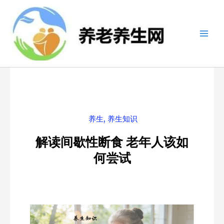
跳
至
内
容
养生
,
养生知识
解读间歇性断食 老年人该如
何尝试