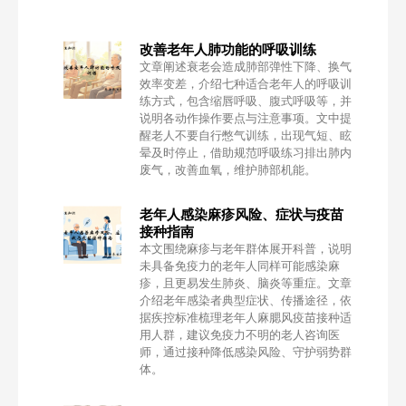
改善老年人肺功能的呼吸训练
文章阐述衰老会造成肺部弹性下降、换气
效率变差，介绍七种适合老年人的呼吸训
练方式，包含缩唇呼吸、腹式呼吸等，并
说明各动作操作要点与注意事项。文中提
醒老人不要自行憋气训练，出现气短、眩
晕及时停止，借助规范呼吸练习排出肺内
废气，改善血氧，维护肺部机能。
老年人感染麻疹风险、症状与疫苗
接种指南
本文围绕麻疹与老年群体展开科普，说明
未具备免疫力的老年人同样可能感染麻
疹，且更易发生肺炎、脑炎等重症。文章
介绍老年感染者典型症状、传播途径，依
据疾控标准梳理老年人麻腮风疫苗接种适
用人群，建议免疫力不明的老人咨询医
师，通过接种降低感染风险、守护弱势群
体。