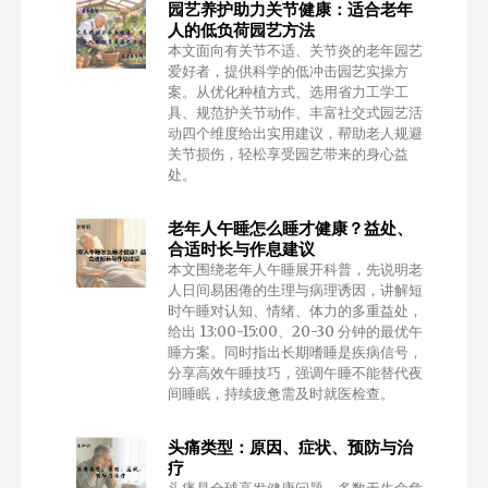
园艺养护助力关节健康：适合老年
人的低负荷园艺方法
本文面向有关节不适、关节炎的老年园艺
爱好者，提供科学的低冲击园艺实操方
案。从优化种植方式、选用省力工学工
具、规范护关节动作、丰富社交式园艺活
动四个维度给出实用建议，帮助老人规避
关节损伤，轻松享受园艺带来的身心益
处。
老年人午睡怎么睡才健康？益处、
合适时长与作息建议
本文围绕老年人午睡展开科普，先说明老
人日间易困倦的生理与病理诱因，讲解短
时午睡对认知、情绪、体力的多重益处，
给出 13:00-15:00、20-30 分钟的最优午
睡方案。同时指出长期嗜睡是疾病信号，
分享高效午睡技巧，强调午睡不能替代夜
间睡眠，持续疲惫需及时就医检查。
头痛类型：原因、症状、预防与治
疗