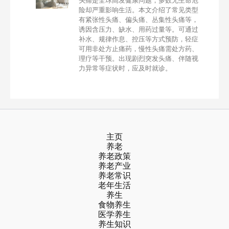
头痛是全球高发健康问题，多数无生命危
险却严重影响生活。本文介绍了常见类型
有紧张性头痛、偏头痛、丛集性头痛等，
诱因含压力、缺水、用药过量等。可通过
补水、规律作息、控压等方式预防，轻症
可用非处方止痛药，慢性头痛需处方药、
理疗等干预。出现剧烈突发头痛、伴随视
力异常等症状时，应及时就诊。
主页
养老
养老政策
养老产业
养老常识
老年生活
养生
食物养生
医学养生
养生知识