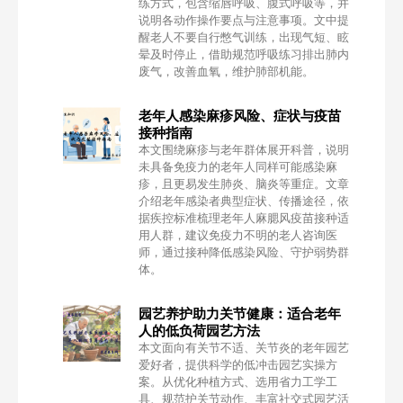
练方式，包含缩唇呼吸、腹式呼吸等，并
说明各动作操作要点与注意事项。文中提
醒老人不要自行憋气训练，出现气短、眩
晕及时停止，借助规范呼吸练习排出肺内
废气，改善血氧，维护肺部机能。
老年人感染麻疹风险、症状与疫苗
接种指南
本文围绕麻疹与老年群体展开科普，说明
未具备免疫力的老年人同样可能感染麻
疹，且更易发生肺炎、脑炎等重症。文章
介绍老年感染者典型症状、传播途径，依
据疾控标准梳理老年人麻腮风疫苗接种适
用人群，建议免疫力不明的老人咨询医
师，通过接种降低感染风险、守护弱势群
体。
园艺养护助力关节健康：适合老年
人的低负荷园艺方法
本文面向有关节不适、关节炎的老年园艺
爱好者，提供科学的低冲击园艺实操方
案。从优化种植方式、选用省力工学工
具、规范护关节动作、丰富社交式园艺活