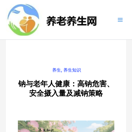
跳
至
内
容
养生
,
养生知识
钠与老年人健康：高钠危害、
安全摄入量及减钠策略