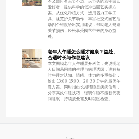
本文面向有关节不适、关节炎的老年园艺
爱好者，提供科学的低冲击园艺实操方
案。从优化种植方式、选用省力工学工
具、规范护关节动作、丰富社交式园艺活
动四个维度给出实用建议，帮助老人规避
关节损伤，轻松享受园艺带来的身心益
处。
老年人午睡怎么睡才健康？益处、
合适时长与作息建议
本文围绕老年人午睡展开科普，先说明老
人日间易困倦的生理与病理诱因，讲解短
时午睡对认知、情绪、体力的多重益处，
给出 13:00-15:00、20-30 分钟的最优午
睡方案。同时指出长期嗜睡是疾病信号，
分享高效午睡技巧，强调午睡不能替代夜
间睡眠，持续疲惫需及时就医检查。