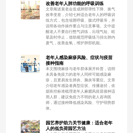
改善老年人肺功能的呼吸训练
文章阐述衰老会造成肺部弹性下降、换气
效率变差，介绍七种适合老年人的呼吸训
练方式，包含缩唇呼吸、腹式呼吸等，并
说明各动作操作要点与注意事项。文中提
醒老人不要自行憋气训练，出现气短、眩
晕及时停止，借助规范呼吸练习排出肺内
废气，改善血氧，维护肺部机能。
老年人感染麻疹风险、症状与疫苗
接种指南
本文围绕麻疹与老年群体展开科普，说明
未具备免疫力的老年人同样可能感染麻
疹，且更易发生肺炎、脑炎等重症。文章
介绍老年感染者典型症状、传播途径，依
据疾控标准梳理老年人麻腮风疫苗接种适
用人群，建议免疫力不明的老人咨询医
师，通过接种降低感染风险、守护弱势群
体。
园艺养护助力关节健康：适合老年
人的低负荷园艺方法