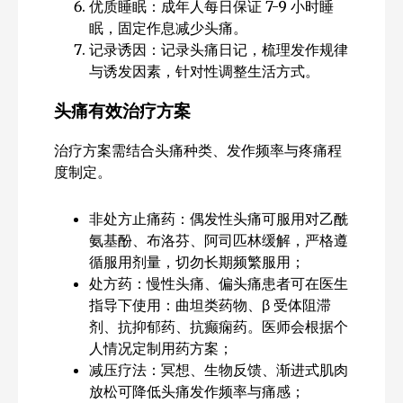
优质睡眠：成年人每日保证 7-9 小时睡
眠，固定作息减少头痛。
记录诱因：记录头痛日记，梳理发作规律
与诱发因素，针对性调整生活方式。
头痛有效治疗方案
治疗方案需结合头痛种类、发作频率与疼痛程
度制定。
非处方止痛药：偶发性头痛可服用对乙酰
氨基酚、布洛芬、阿司匹林缓解，严格遵
循服用剂量，切勿长期频繁服用；
处方药：慢性头痛、偏头痛患者可在医生
指导下使用：曲坦类药物、β 受体阻滞
剂、抗抑郁药、抗癫痫药。医师会根据个
人情况定制用药方案；
减压疗法：冥想、生物反馈、渐进式肌肉
放松可降低头痛发作频率与痛感；