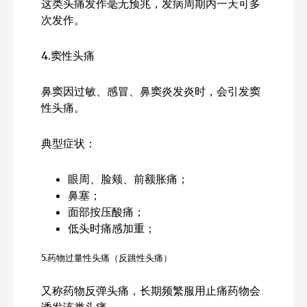
这类头痛发作毫无预兆，发病周期内一天可多
次发作。
4.窦性头痛
鼻窦因过敏、感冒、鼻窦炎发炎时，会引发窦
性头痛。
典型症状：
眼周、脸颊、前额胀痛；
鼻塞；
面部按压酸痛；
低头时痛感加重；
5.药物过量性头痛（反跳性头痛）
又称药物反弹头痛，长期频繁服用止痛药物会
诱发该类头痛。