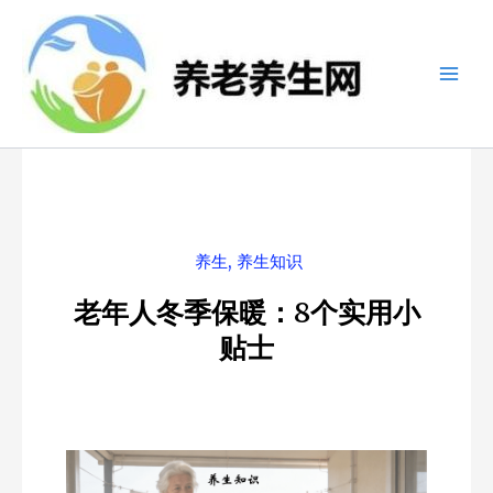
跳
至
内
容
养生
,
养生知识
老年人冬季保暖：8个实用小
贴士