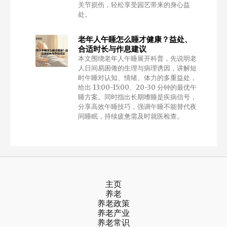
关节损伤，轻松享受园艺带来的身心益
处。
老年人午睡怎么睡才健康？益处、
合适时长与作息建议
本文围绕老年人午睡展开科普，先说明老
人日间易困倦的生理与病理诱因，讲解短
时午睡对认知、情绪、体力的多重益处，
给出 13:00-15:00、20-30 分钟的最优午
睡方案。同时指出长期嗜睡是疾病信号，
分享高效午睡技巧，强调午睡不能替代夜
间睡眠，持续疲惫需及时就医检查。
主页
养老
养老政策
养老产业
养老常识