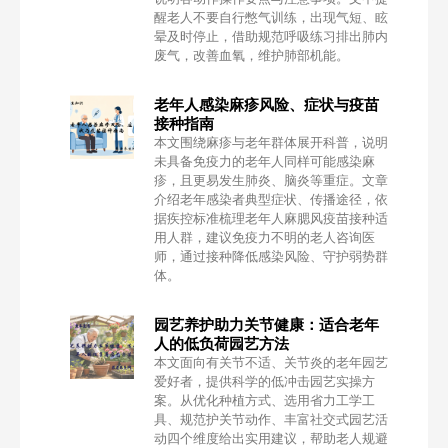
醒老人不要自行憋气训练，出现气短、眩
晕及时停止，借助规范呼吸练习排出肺内
废气，改善血氧，维护肺部机能。
老年人感染麻疹风险、症状与疫苗
接种指南
本文围绕麻疹与老年群体展开科普，说明
未具备免疫力的老年人同样可能感染麻
疹，且更易发生肺炎、脑炎等重症。文章
介绍老年感染者典型症状、传播途径，依
据疾控标准梳理老年人麻腮风疫苗接种适
用人群，建议免疫力不明的老人咨询医
师，通过接种降低感染风险、守护弱势群
体。
园艺养护助力关节健康：适合老年
人的低负荷园艺方法
本文面向有关节不适、关节炎的老年园艺
爱好者，提供科学的低冲击园艺实操方
案。从优化种植方式、选用省力工学工
具、规范护关节动作、丰富社交式园艺活
动四个维度给出实用建议，帮助老人规避