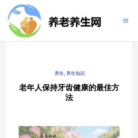
跳
至
内
容
养生
,
养生知识
老年人保持牙齿健康的最佳方
法