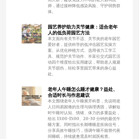
师，通过接种降低感染风险、守护弱势群
体。
园艺养护助力关节健康：适合老年
人的低负荷园艺方法
本文面向有关节不适、关节炎的老年园艺
爱好者，提供科学的低冲击园艺实操方
案。从优化种植方式、选用省力工学工
具、规范护关节动作、丰富社交式园艺活
动四个维度给出实用建议，帮助老人规避
关节损伤，轻松享受园艺带来的身心益
处。
老年人午睡怎么睡才健康？益处、
合适时长与作息建议
本文围绕老年人午睡展开科普，先说明老
人日间易困倦的生理与病理诱因，讲解短
时午睡对认知、情绪、体力的多重益处，
给出 13:00-15:00、20-30 分钟的最优午
睡方案。同时指出长期嗜睡是疾病信号，
分享高效午睡技巧，强调午睡不能替代夜
间睡眠，持续疲惫需及时就医检查。