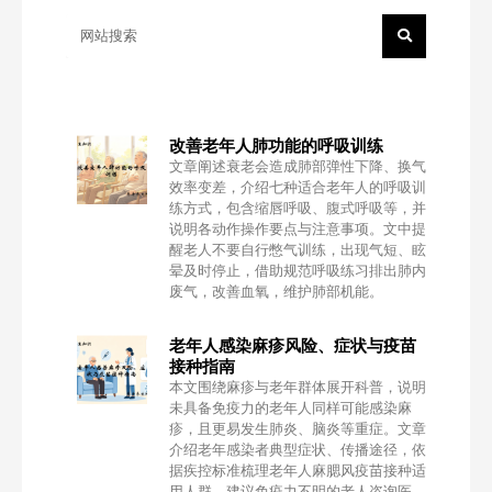
改善老年人肺功能的呼吸训练
文章阐述衰老会造成肺部弹性下降、换气
效率变差，介绍七种适合老年人的呼吸训
练方式，包含缩唇呼吸、腹式呼吸等，并
说明各动作操作要点与注意事项。文中提
醒老人不要自行憋气训练，出现气短、眩
晕及时停止，借助规范呼吸练习排出肺内
废气，改善血氧，维护肺部机能。
老年人感染麻疹风险、症状与疫苗
接种指南
本文围绕麻疹与老年群体展开科普，说明
未具备免疫力的老年人同样可能感染麻
疹，且更易发生肺炎、脑炎等重症。文章
介绍老年感染者典型症状、传播途径，依
据疾控标准梳理老年人麻腮风疫苗接种适
用人群，建议免疫力不明的老人咨询医